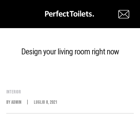
Design your living room right now
Interior
By
Admin
Luglio 8, 2021
Lorem ipsum dolor sit amet, consectetur adipiscing elit.
Suspendisse et consequat eros, id pretium erat.