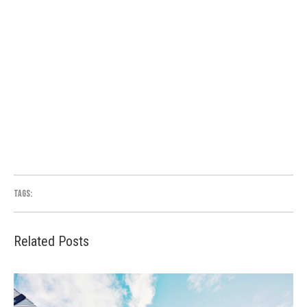
ullamcorper rhoncus. Pellentesque habitant morbi tristique
senectus et netus et malesuada fames ac turpis egestas. Nulla
sit amet euismod justo, ac interdum massa. Vivamus id
tincidunt nunc. Suspendisse sed bibendum ante. Ut sed
vulputate turpis. Lorem ipsum dolor sit amet, consectetur
adipiscing elit. Duis nec tellus quam.
Tags:
Interior
Related Posts